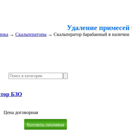
Удаление примесей
ника
→
Скальператоры
→
Скальператор барабанный в наличии
атор БЗО
Цена договорная
Контакты продавца