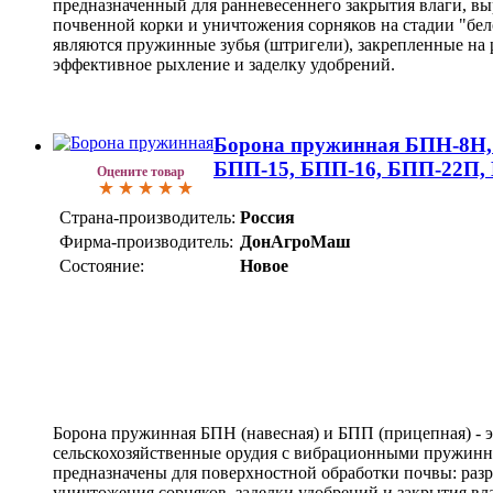
предназначенный для ранневесеннего закрытия влаги, в
почвенной корки и уничтожения сорняков на стадии "бе
являются пружинные зубья (штригели), закрепленные на 
эффективное рыхление и заделку удобрений.
Борона пружинная БПН-8Н,
БПП-15, БПП-16, БПП-22П,
Оцените товар
Страна-производитель:
Россия
Фирма-производитель:
ДонАгроМаш
Состояние:
Новое
Борона пружинная БПН (навесная) и БПП (прицепная) - 
сельскохозяйственные орудия с вибрационными пружин
предназначены для поверхностной обработки почвы: раз
уничтожения сорняков, заделки удобрений и закрытия вл