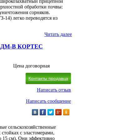
то широкозахватный прицепной
ерхностной обработки почвы:
 уничтожения сорняков.
З-14) легко переводятся из
Читать далее
 БДМ-В КОРТЕС
Цена договорная
Контакты продавца
Написать отзыв
Написать сообщение
ые сельскохозяйственные
стойках с эластомерами,
о 15 см). Они эффективно