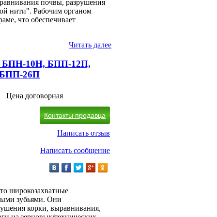
ыравнивания почвы, разрушения
лой нити". Рабочим органом
раме, что обеспечивает
Читать далее
 БПН-10Н, БПП-12П,
 БПП-26П
Цена договорная
Контакты продавца
Написать отзыв
Написать сообщение
это широкозахватные
ными зубьями. Они
рушения корки, выравнивания,
аги на зерновых/технических