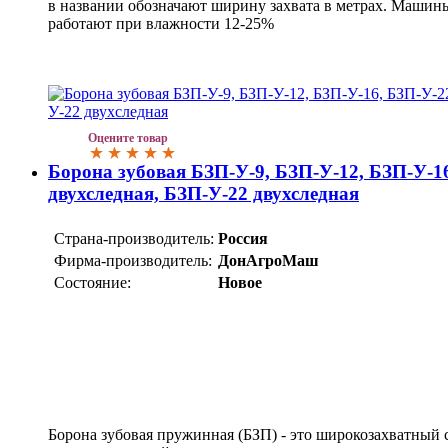
в названии обозначают ширину захвата в метрах. Маши
работают при влажности 12-25%
Оцените товар
Борона зубовая БЗП-У-9, БЗП-У-12, БЗП-У-1
двухследная, БЗП-У-22 двухследная
Страна-производитель:
Россия
Фирма-производитель:
ДонАгроМаш
Состояние:
Новое
Борона зубовая пружинная (БЗП) - это широкозахватный 