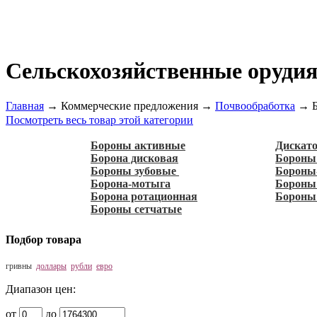
Сельскохозяйственные орудия
Главная
→
Коммерческие предложения
→
Почвообработка
→
Посмотреть весь товар этой категории
Бороны активные
Дискат
Борона дисковая
Бороны
Бороны зубовые
Бороны
Борона-мотыга
Бороны
Борона ротационная
Бороны
Бороны сетчатые
Подбор товара
гривны
доллары
рубли
евро
Диапазон цен:
от
до