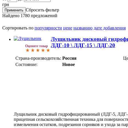
грн
Сбросить фильтр
Найдено
1780
предложений
Сортировать по
популярности
цене
названию
дате добавления
Лущильник дисковый гидроф
ЛДГ-10 \ ЛДГ-15 \ ЛДГ-20
Оцените товар
Страна-производитель:
Россия
Це
Состояние:
Новое
Лущильник дисковый гидрофицированный (ЛДГ-5, ЛДГ-10
прицепная сельскохозяйственная техника для поверхност
измельчения остатков, подрезания сорняков и ухода за п