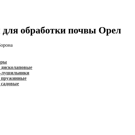
 для обработки почвы Орел
Борона
оры
 дисколаповые
-лущильники
 пружинные
 садовые